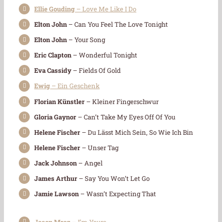
Ellie Gouding
– Love Me Like I Do
Elton John
– Can You Feel The Love Tonight
Elton John
– Your Song
Eric Clapton
– Wonderful Tonight
Eva Cassidy
– Fields Of Gold
Ewig
– Ein Geschenk
Florian Künstler
– Kleiner Fingerschwur
Gloria Gaynor
– Can’t Take My Eyes Off Of You
Helene Fischer
– Du Lässt Mich Sein, So Wie Ich Bin
Helene Fischer
– Unser Tag
Jack Johnson
– Angel
James Arthur
– Say You Won’t Let Go
Jamie Lawson
– Wasn’t Expecting That
Jason Mraz
– I’m Yours