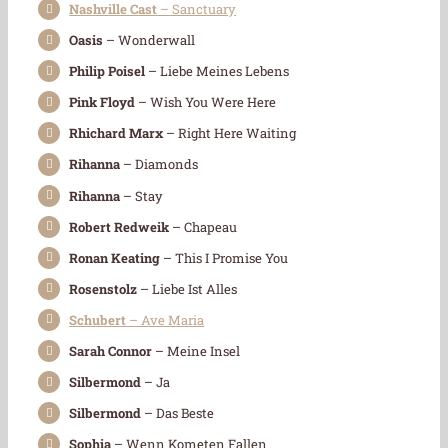
Nashville Cast
– Sanctuary
Oasis
– Wonderwall
Philip Poisel
– Liebe Meines Lebens
Pink Floyd
– Wish You Were Here
Rhichard Marx
– Right Here Waiting
Rihanna
– Diamonds
Rihanna
– Stay
Robert Redweik
– Chapeau
Ronan Keating
– This I Promise You
Rosenstolz
– Liebe Ist Alles
Schubert
– Ave Maria
Sarah Connor
– Meine Insel
Silbermond
– Ja
Silbermond
– Das Beste
Sophia
– Wenn Kometen Fallen