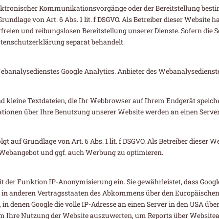
lektronischer Kommunikationsvorgänge oder der Bereitstellung bes
rundlage von Art. 6 Abs. 1 lit. f DSGVO. Als Betreiber dieser Website h
reien und reibungslosen Bereitstellung unserer Dienste. Sofern die S
Datenschutzerklärung separat behandelt.
analysedienstes Google Analytics. Anbieter des Webanalysedienstes 
ind kleine Textdateien, die Ihr Webbrowser auf Ihrem Endgerät speic
ationen über Ihre Benutzung unserer Website werden an einen Server 
t auf Grundlage von Art. 6 Abs. 1 lit. f DSGVO. Als Betreiber dieser W
 Webangebot und ggf. auch Werbung zu optimieren.
t der Funktion IP-Anonymisierung ein. Sie gewährleistet, dass Googl
r in anderen Vertragsstaaten des Abkommens über den Europäischen
in denen Google die volle IP-Adresse an einen Server in den USA übe
m Ihre Nutzung der Website auszuwerten, um Reports über Websiteak