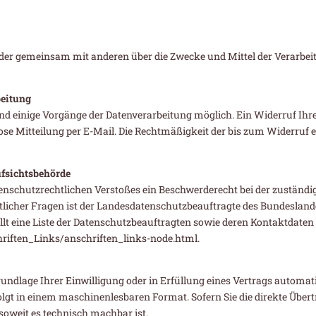
n oder gemeinsam mit anderen über die Zwecke und Mittel der Verarbe
beitung
d einige Vorgänge der Datenverarbeitung möglich. Ein Widerruf Ihrer b
se Mitteilung per E-Mail. Die Rechtmäßigkeit der bis zum Widerruf 
ufsichtsbehörde
atenschutzrechtlichen Verstoßes ein Beschwerderecht bei der zuständ
licher Fragen ist der Landesdatenschutzbeauftragte des Bundeslandes
llt eine Liste der Datenschutzbeauftragten sowie deren Kontaktdaten 
riften_Links/anschriften_links-node.html.
rundlage Ihrer Einwilligung oder in Erfüllung eines Vertrags automatis
folgt in einem maschinenlesbaren Format. Sofern Sie die direkte Übe
 soweit es technisch machbar ist.