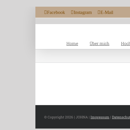
Zum Inhalt springen
Facebook
Instagram
E-Mail
Home
Über mich
Hoch
© Copyright
2026 | JOHNA |
Impressum
|
Datenschu